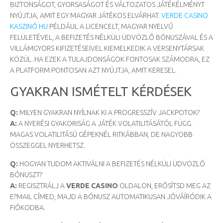
BIZTONSÁGOT, GYORSASÁGOT ÉS VÁLTOZATOS JÁTÉKÉLMÉNYT
NYÚJTJA, AMIT EGY MAGYAR JÁTÉKOS ELVÁRHAT.
VERDE CASINO
KASZINÓ HU
PÉLDÁUL A LICENCELT, MAGYAR NYELVŰ
FELÜLETÉVEL, A BEFIZETÉS NÉLKÜLI ÜDVÖZLŐ BÓNUSZÁVAL ÉS A
VILLÁMGYORS KIFIZETÉSEIVEL KIEMELKEDIK A VERSENYTÁRSAK
KÖZÜL. HA EZEK A TULAJDONSÁGOK FONTOSAK SZÁMODRA, EZ
A PLATFORM PONTOSAN AZT NYÚJTJA, AMIT KERESEL.
GYAKRAN ISMÉTELT KÉRDÉSEK
Q:
MILYEN GYAKRAN NYÍLNAK KI A PROGRESSZÍV JACKPOTOK?
A:
A NYERÉSI GYAKORISÁG A JÁTÉK VOLATILITÁSÁTÓL FÜGG.
MAGAS VOLATILITÁSÚ GÉPEKNÉL RITKÁBBAN, DE NAGYOBB
ÖSSZEGGEL NYERHETSZ.
Q:
HOGYAN TUDOM AKTIVÁLNI A BEFIZETÉS NÉLKÜLI ÜDVÖZLŐ
BÓNUSZT?
A:
REGISZTRÁLJ A
VERDE CASINO
OLDALON, ERŐSÍTSD MEG AZ
E?MAIL CÍMED, MAJD A BÓNUSZ AUTOMATIKUSAN JÓVÁÍRÓDIK A
FIÓKODBA.