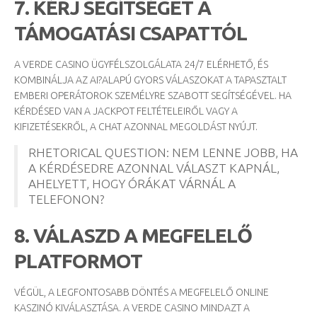
7. KÉRJ SEGÍTSÉGET A
TÁMOGATÁSI CSAPATTÓL
A VERDE CASINO ÜGYFÉLSZOLGÁLATA 24/7 ELÉRHETŐ, ÉS
KOMBINÁLJA AZ AI?ALAPÚ GYORS VÁLASZOKAT A TAPASZTALT
EMBERI OPERÁTOROK SZEMÉLYRE SZABOTT SEGÍTSÉGÉVEL. HA
KÉRDÉSED VAN A JACKPOT FELTÉTELEIRŐL VAGY A
KIFIZETÉSEKRŐL, A CHAT AZONNAL MEGOLDÁST NYÚJT.
RHETORICAL QUESTION: NEM LENNE JOBB, HA
A KÉRDÉSEDRE AZONNAL VÁLASZT KAPNÁL,
AHELYETT, HOGY ÓRÁKAT VÁRNÁL A
TELEFONON?
8. VÁLASZD A MEGFELELŐ
PLATFORMOT
VÉGÜL, A LEGFONTOSABB DÖNTÉS A MEGFELELŐ ONLINE
KASZINÓ KIVÁLASZTÁSA. A VERDE CASINO MINDAZT A