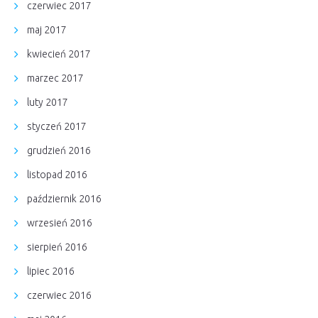
czerwiec 2017
maj 2017
kwiecień 2017
marzec 2017
luty 2017
styczeń 2017
grudzień 2016
listopad 2016
październik 2016
wrzesień 2016
sierpień 2016
lipiec 2016
czerwiec 2016