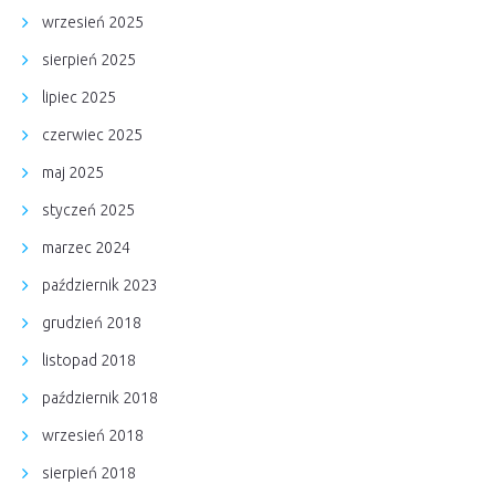
wrzesień 2025
sierpień 2025
lipiec 2025
czerwiec 2025
maj 2025
styczeń 2025
marzec 2024
październik 2023
grudzień 2018
listopad 2018
październik 2018
wrzesień 2018
sierpień 2018