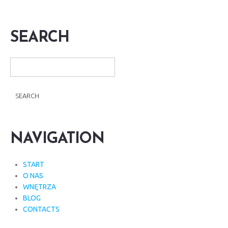
SEARCH
NAVIGATION
START
O NAS
WNĘTRZA
BLOG
CONTACTS