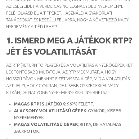
AZ ESÉLYEIDET A VERDE CASINO LEGNAGYOBB NYEREMÉNYEI
FELÉ. OLVASD EL A TIPPEKET, HASZNÁLD A GYAKORLATI
TANÁCSOKAT, ÉS KÉSZÜLJ FEL ARRA, HOGY A KÖVETKEZŐ NAGY
NYEREMÉNY A TIÉD LEHET!
1. ISMERD MEG A JÁTÉKOK RTP?
JÉT ÉS VOLATILITÁSÁT
AZ RTP (RETURN TO PLAYER) ÉS A VOLATILITÁS A NYERŐGÉPEK KÉT
LEGFONTOSABB MUTATÓJA. AZ RTP MEGMUTATJA, HOGY
HOSSZÚ TÁVON MENNYIT FIZET VISSZA A GÉP, MÍG A VOLATILITÁS
AZT JELZI, HOGY GYAKRAN, DE KISEBB ÖSSZEGEKKEL VAGY
RITKÁN, DE NAGYOBB NYEREMÉNYEKKEL NYERHETSZ.
MAGAS RTP?S JÁTÉKOK
: 96?% FELETT.
ALACSONY VOLATILITÁSÚ GÉPEK
: GYAKORI, KISEBB
NYEREMÉNYEK.
MAGAS VOLATILITÁSÚ GÉPEK
: RITKA, DE HATALMAS
JACKPOTOK.