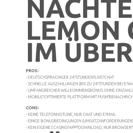
NACHTE
LEMON 
IM ÜBER
PROS:
- DEUTSCHSPRACHIGER 24?STUNDEN?LIVE?CHAT
- SCHNELLE AUSZAHLUNGEN (BIS ZU 24?STUNDEN BEI E?W
- UMFANGREICHER WILLKOMMENSBONUS OHNE EINZAHL
- MOBILE?OPTIMIERTE PLATTFORM MIT PUSH?BENACHRIC
CONS:
- KEINE TELEFONHOTLINE, NUR CHAT UND E?MAIL
- EINIGE BONUSBEDINGUNGEN (UMSATZANFORDERUNGEN)
- KEIN EIGENES CASINO?APP?DOWNLOAD, NUR BROWSER