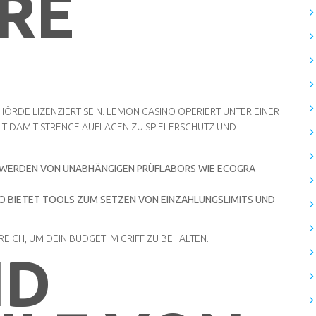
IRE
ÖRDE LIZENZIERT SEIN. LEMON CASINO OPERIERT UNTER EINER
LT DAMIT STRENGE AUFLAGEN ZU SPIELERSCHUTZ UND
E WERDEN VON UNABHÄNGIGEN PRÜFLABORS WIE ECOGRA
O BIETET TOOLS ZUM SETZEN VON EINZAHLUNGSLIMITS UND
EICH, UM DEIN BUDGET IM GRIFF ZU BEHALTEN.
ND