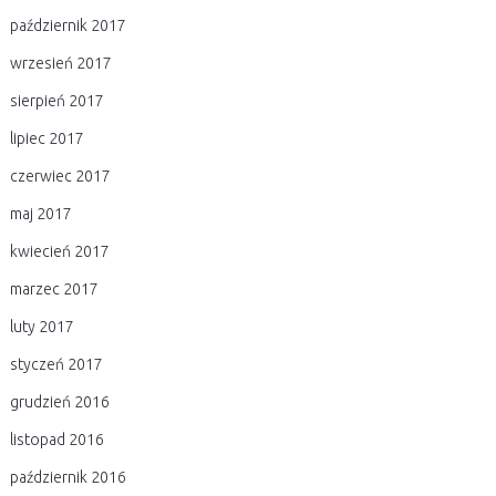
październik 2017
wrzesień 2017
sierpień 2017
lipiec 2017
czerwiec 2017
maj 2017
kwiecień 2017
marzec 2017
luty 2017
styczeń 2017
grudzień 2016
listopad 2016
październik 2016