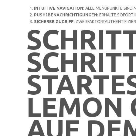
INTUITIVE NAVIGATION:
ALLE MENÜPUNKTE SIND MI
PUSH?BENACHRICHTIGUNGEN:
ERHALTE SOFORT 
SICHERER ZUGRIFF:
ZWEI?FAKTOR?AUTHENTIFIZIE
SCHRIT
SCHRITT
STARTES
LEMON 
AUF DE