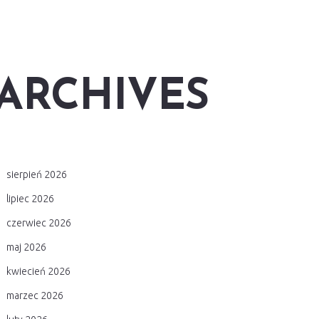
ARCHIVES
sierpień 2026
lipiec 2026
czerwiec 2026
maj 2026
kwiecień 2026
marzec 2026