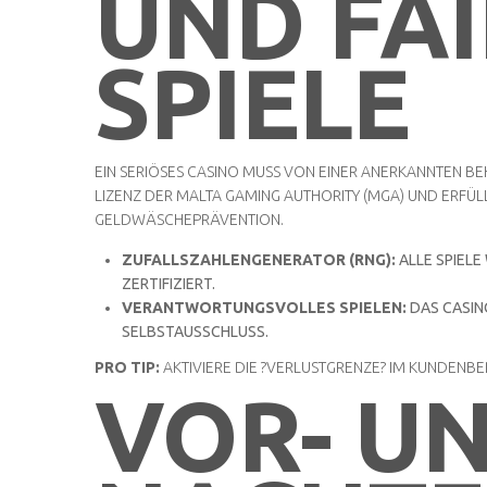
UND FA
SPIELE
EIN SERIÖSES CASINO MUSS VON EINER ANERKANNTEN BEH
LIZENZ DER MALTA GAMING AUTHORITY (MGA) UND ERFÜL
GELDWÄSCHEPRÄVENTION.
ZUFALLSZAHLENGENERATOR (RNG):
ALLE SPIEL
ZERTIFIZIERT.
VERANTWORTUNGSVOLLES SPIELEN:
DAS CASIN
SELBSTAUSSCHLUSS.
PRO TIP:
AKTIVIERE DIE ?VERLUSTGRENZE? IM KUNDENBER
VOR- U