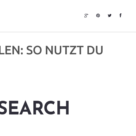
LEN: SO NUTZT DU
SEARCH